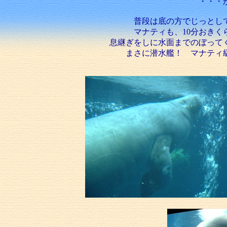
・・・
普段は底の方でじっとし
マナティも、10分おきく
息継ぎをしに水面までのぼって
まさに潜水艦！ マナティ