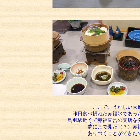
ここで、うれしい大
昨日食べ損ねた赤福氷であっ
鳥羽駅近くで赤福直営の支店を
夢にまで見た（？）赤
ありつくことができた