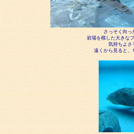
さっそく向っ
岩場を模した大きな
気持ちよさ
遠くから見ると、