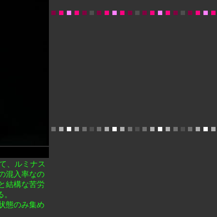
いて、ルミナス
の混入率なの
と結構な苦労
る。
状態のみ集め