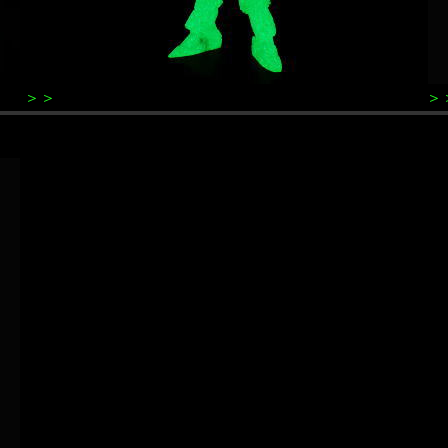
＞＞
K6カラミティガンダム
＞