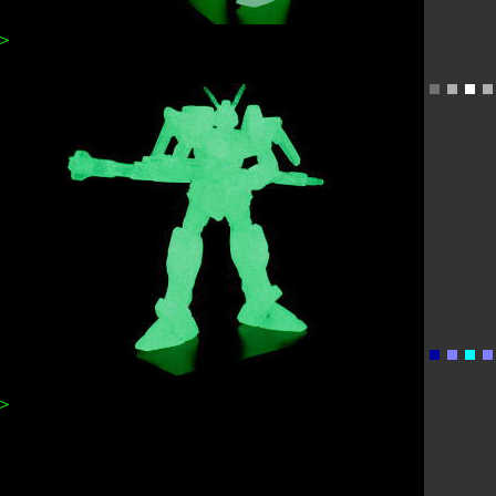
＞＞
C4エールストライクガンダム
＞＞
F4バスターガンダム