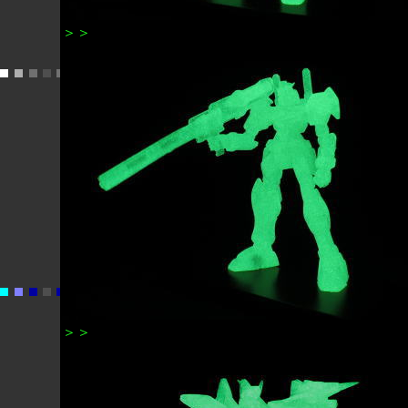
＞＞
A4ストライクガンダム
＞＞
D4デュエルガンダム②