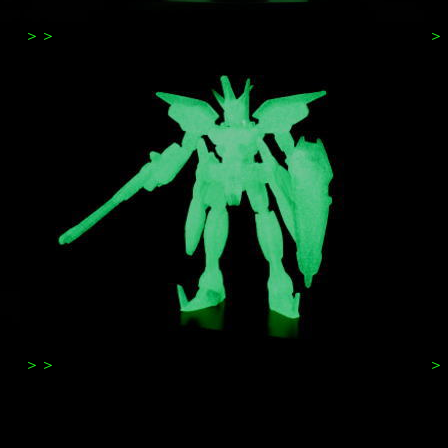
＞＞
B4デュエルガンダム①
＞＞
E4イージスガンダム