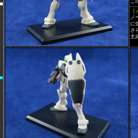
こ
［
ノ
に
さ
主