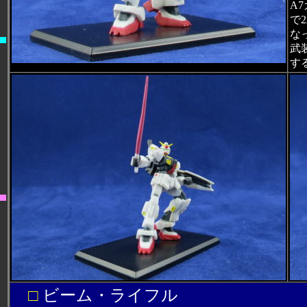
A
で
な
武
す
□
ビーム・ライフル