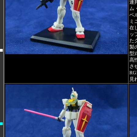
連
ム
ベ
ミ
在
ッ
た
製
型
高
さ
R
見