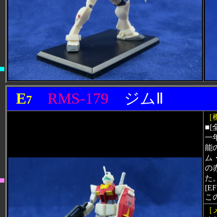
E
RMS-179
ジムⅡ
7
［
■[
一
能
ム
の
た
[EF
こ
［