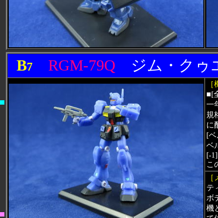
B
RGM-79Q
ジム・ク
7
［
■[
一
規
に
[
ベ
[-1]
こ
［
テ
ボ
機