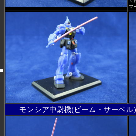
て
マ
□
モンシア中尉機(ビーム・サーベル