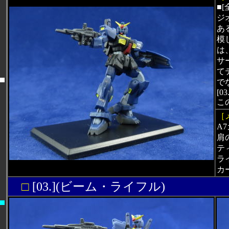
■[
ジ
あ
模
は
サ
て
で
[03.
こ
［
A
肩
テ
ラ
カ
□
[03.](ビーム・ライフル)