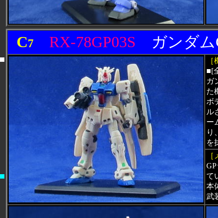
C
RX-78GP03S
ガンダム
7
［
■[
ガ
た
ボ
ル
ー
り
を
［
G
て
本
武