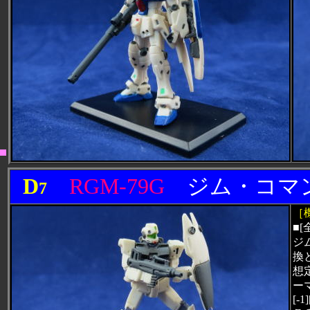
D
RGM-79G
ジム・コ
7
［
■[
ジ
換
想
ー
[-1]