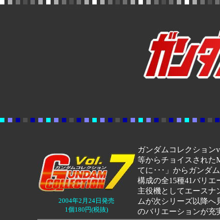
ガンダムコレクション,ガンコレ,GundamCollection
ガンダムコレクションvol
等からチョイスされたM
てに･･･」からガンダ
構成の全15種41バリ
主役機としてエースナンバ
2004年2月24日発売
ムが次シリーズ以降へ
1個180円(税抜)
のバリエーションが充