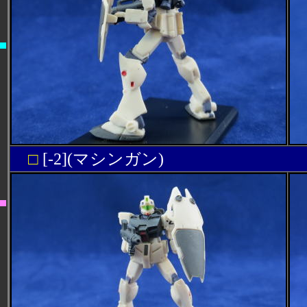
□
[-2](マシンガン)