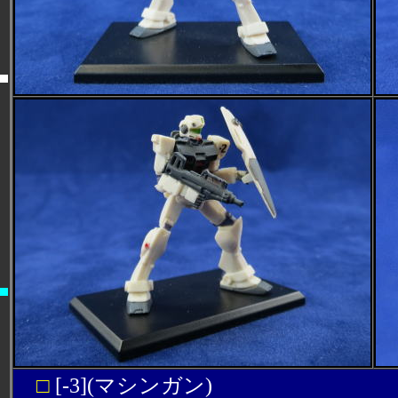
□
[-3](マシンガン)