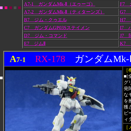
A7-1 ガンダムMk-Ⅱ（エゥーゴ）
F7
A7-2 ガンダムMk-Ⅱ（ティターンズ）
G7
B7 ジム・クゥエル
H7
C7 ガンダムGP03Sステイメン
I7
D7 ジム・コマンド
J7
E7 ジムⅡ
K7
A
RX-178
ガンダムMk
7-1
［
■[
グ
発
な
を
獲
ビ
ィ
［