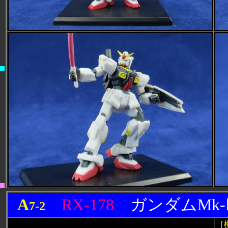
A
RX-178
ガンダムMk
7-2
［