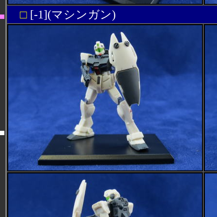
□
[-1](マシンガン)