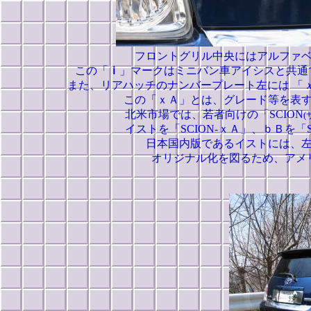
フロントグリル中央にはアルファ
この「
ｉ
」マークはミニバン車アイシスと共通で
また、リアハッチのナンバープレート左には 「
この「ｘＡ」とは、グレード等を表
北米市場では、若者向けの「SCION
(
イストを「SCION-ｘＡ」、ｂＢを「
日本国内版であるイストには、
オリジナル化を図るため、アメ