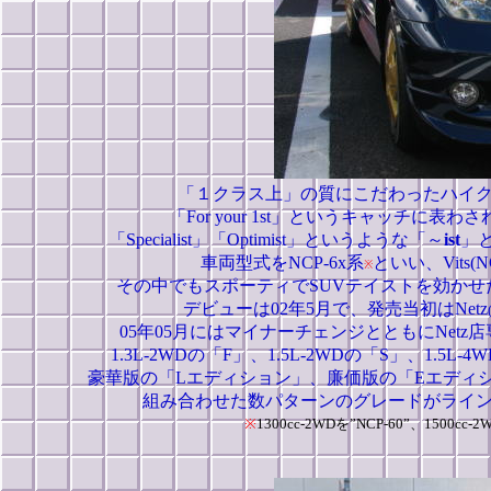
「１クラス上」の質にこだわったハイ
「For your 1st」というキャッチに
「Specialist」「Optimist」というような「～
ist
」
車両型式をNCP-6x系
といい、Vits(
※
その中でもスポーティでSUVテイストを効か
デビューは02年5月で、発売当初はNetz
05年05月にはマイナーチェンジとともにNet
1.3L-2WDの「F」、1.5L-2WDの「S」、1
豪華版の「Lエディション」、廉価版の「Eエディ
組み合わせた数パターンのグレードがライ
※
1300cc-2WDを”NCP-60”、1500cc