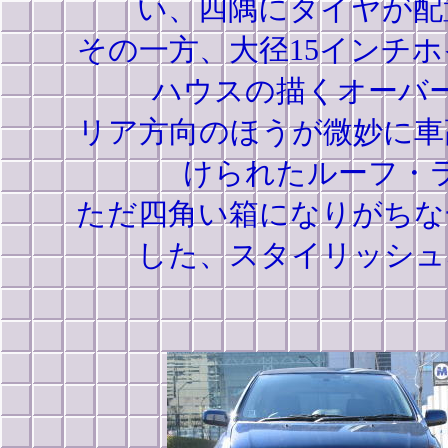
い、四隅にタイヤが配
その一方、大径15インチ
ハウスの描くオーバ
リア方向のほうが微妙に車
けられたルーフ・
ただ四角い箱になりがちな
した、スタイリッシュ