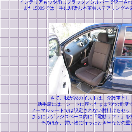
インテリアもつや消しブラック／シルバーで統一さ
また1500Sでは、手に馴染む本革巻ステアリングや
さて、我が家のイストは、介護車とし
助手席には、シートに座ったまま70°の角
ノーマルシートでは設定されない肘掛けもセッ
さらにラゲッジスペース内に「電動リフト」を
そのほか、買い物に行ったとき米などの重