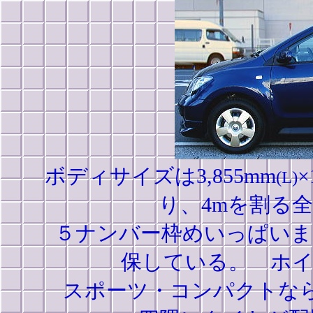
ボディサイズは3,855mm
×
(L)
り、4mを割る
５ナンバー枠めいっぱいま
保している。 ホイー
スポーツ・コンパクトな