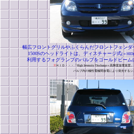
幅広フロントグリルやふくらんだフロントフェンダー
1500Sのヘッドライトは、ディスチャージ式
(＝HID(H
利用するフォグランプのバルブをゴールドビーム
※
ＨＩＤ・・・「High Intensity Discharge＝
バルブ内の極性電極間放電により発光するシステムで