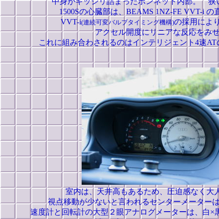
中身がギッシリ詰まったボンネット内部。 狭
1500Sの心臓部は、BEAMS 1NZ-FE VVT-
VVT-i
の採用によ
(連続可変バルブタイミング機構)
アクセル開度にリニアな反応をみ
これに組み合わされるのはインテリジェント4速ATの「
室内は、天井高もあるため、圧迫感なく大
視点移動が少ないと言われるセンターメーター
速度計と回転計の大型２眼アナログメーターは、白×