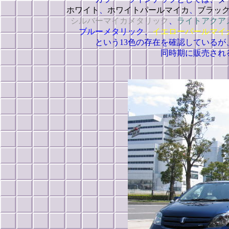
ホワイト
、
ホワイトパールマイカ
、
ブラッ
シルバーマイカメタリック
、
ライトアクア
ブルーメタリック
、
イエローパールマイ
という13色の存在を確認している
同時期に販売され